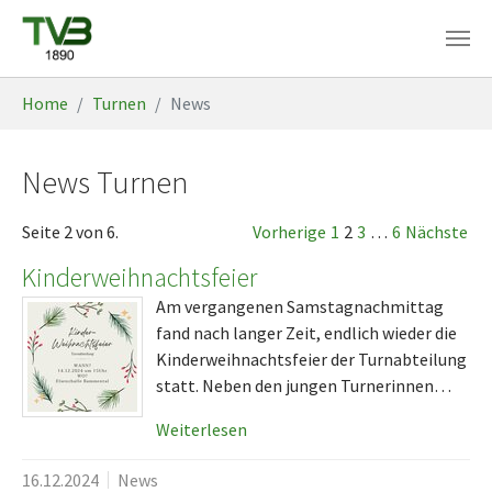
Skip to main content
You are here:
Home
Turnen
News
News Turnen
Seite 2 von 6.
Vorherige
1
2
3
…
6
Nächste
Kinderweihnachtsfeier
Am vergangenen Samstagnachmittag
fand nach langer Zeit, endlich wieder die
Kinderweihnachtsfeier der Turnabteilung
statt. Neben den jungen Turnerinnen…
Weiterlesen
16.12.2024
News