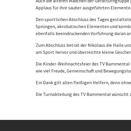
Auch die älteren Mädchen der Gerätturngruppe p
Applaus für ihre sauber ausgeführten Elemente
Den sportlichen Abschluss des Tages gestaltete
Sprüngen, akrobatischen Elementen und kombin
ebenfalls beeindruckenden Vorführung daran a
Zum Abschluss betrat der Nikolaus die Halle und
am Sport hervor und überreichte kleine Gesche
Die Kinder-Weihnachtsfeier des TV Bammental z
wie viel Freude, Gemeinschaft und Bewegungslus
Ein Dank gilt allen fleißigen Helfern, denn ohn
Die Turnabteilung des TV Bammental wünscht al