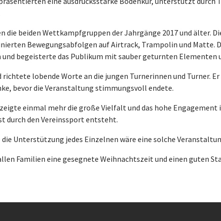
räsentierten eine ausdrucksstarke Bodenkür, unterstützt durch Tr
.
n die beiden Wettkampfgruppen der Jahrgänge 2017 und älter. Die 
ierten Bewegungsabfolgen auf Airtrack, Trampolin und Matte. D
n und begeisterte das Publikum mit sauber geturnten Elementen
 richtete lobende Worte an die jungen Turnerinnen und Turner. Er h
nke, bevor die Veranstaltung stimmungsvoll endete.
eigte einmal mehr die große Vielfalt und das hohe Engagement i
t durch den Vereinssport entsteht.
e die Unterstützung jedes Einzelnen wäre eine solche Veranstaltu
len Familien eine gesegnete Weihnachtszeit und einen guten Star