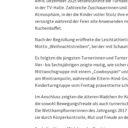
Am 6. Dezember 2025 veranstaltete die Turnabt
in der TV-Halle. Zahlreiche Zuschauerinnen und Z
Atmosphäre, in der die Kinder voller Stolz ihr
versorgte während der Feier alle Anwesenden mi
Kuchenbuffet.
Nach der Begrüßung eröffnete die Leichtathlet
Motto „Weihnachtstreiben“, bei der mit Schaums
Es folgten die jüngsten Turnerinnen und Turne
Vier- bis Sechsjährigen zeigte mutig, wie sicher
Mittwochsgruppe mit einem „Cowboyspiel“ und
am Minitrampolin, während die Eltern-Kind-Gr
Kinderturngruppe vom Freitag präsentierte schl
Im Anschluss zeigten die älteren Mädchen ihr 
die sowohl Bewegungsfreude als auch turnerisc
Die Wettkampfturnerinnen des Jahrgangs 2017 u
sie durch Körperkontrolle, Mut und Freude an d