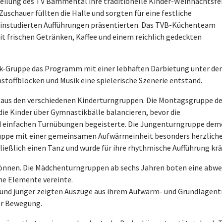
eilung des TV Bammental ihre traditionelle Kinder-Weihnachtsfe
uschauer füllten die Halle und sorgten für eine festliche
e einstudierten Aufführungen präsentierten. Das TVB-Küchenteam
t frischen Getränken, Kaffee und einem reichlich gedeckten
ik-Gruppe das Programm mit einer lebhaften Darbietung unter d
toffblöcken und Musik eine spielerische Szenerie entstand.
r aus den verschiedenen Kinderturngruppen. Die Montagsgruppe de
 die Kinder über Gymnastikbälle balancieren, bevor die
 einfachen Turnübungen begeisterte. Die Jungenturngruppe demo
uppe mit einer gemeinsamen Aufwärmeinheit besonders herzliche
ießlich einen Tanz und wurde für ihre rhythmische Aufführung kräf
Können. Die Mädchenturngruppen ab sechs Jahren boten eine abwe
he Elemente vereinte.
nd jünger zeigten Auszüge aus ihrem Aufwärm- und Grundlagentra
er Bewegung.