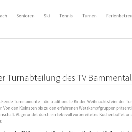
ach
Senioren
Ski
Tennis
Turnen
Ferienbetre
er Turnabteilung des TV Bammental
kende Turnmomente – die traditionelle Kinder-Weihnachtsfeier der Tu
. Von den Kleinsten bis zu den erfahrenen Wettkampfgruppen präsentier
schaft. Abgerundet durch ein liebevoll vorbereitetes Kuchenbuffet un
r.